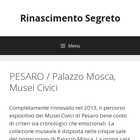
Vai
al
Rinascimento Segreto
contenuto
Menu
PESARO / Palazzo Mosca,
Musei Civici
Completamente rinnovato nel 2013, il percorso
espositivo dei Musei Civici di Pesaro tiene conto
di criteri sia cronologici che emozionali. La
collezione museale è disposta nelle cinque sale
del primo piano di Palazzo Mosca. La prima sala